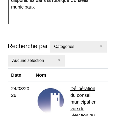
disponibles dans la rubrique
Conseils
municipaux
Recherche par
Catégories
Aucune selection
Date
Nom
24/03/20
Délibération
26
du conseil
municipal en
vue de
l'élection du