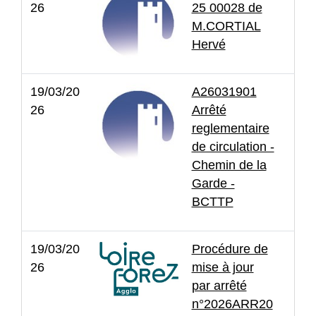
26
25 00028 de
M.CORTIAL
Hervé
19/03/20
A26031901
26
Arrêté
reglementaire
de circulation -
Chemin de la
Garde -
BCTTP
19/03/20
Procédure de
26
mise à jour
par arrêté
n°2026ARR20