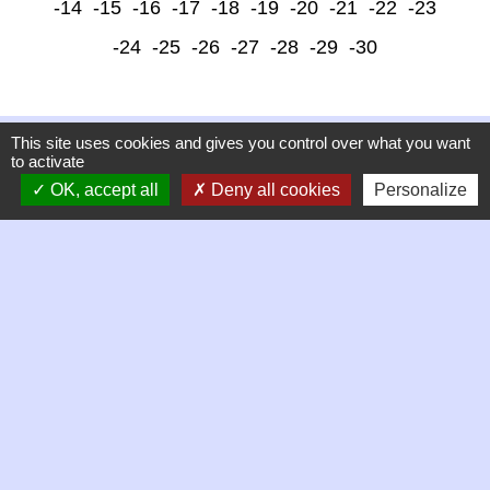
-14
-15
-16
-17
-18
-19
-20
-21
-22
-23
-24
-25
-26
-27
-28
-29
-30
This site uses cookies and gives you control over what you want
to activate
OK, accept all
Deny all cookies
Personalize
Contacts
Commune de Chambles
21 Place de la mairie, Le Bourg
42170 Chambles - FRANCE
+33 4 77 52 38 90
Contact par formulaire
Horaires d'ouverture de la mairie
Mardi 9h à 12h