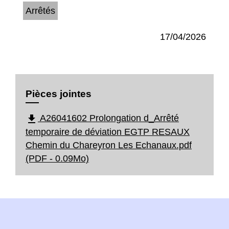
Arrêtés
17/04/2026
Pièces jointes
file_download
A26041602 Prolongation d_Arrêté
temporaire de déviation EGTP RESAUX
Chemin du Chareyron Les Echanaux.pdf
(PDF - 0.09Mo)