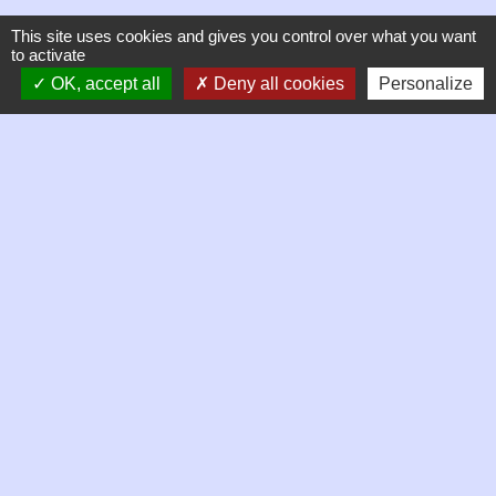
This site uses cookies and gives you control over what you want
to activate
OK, accept all
Deny all cookies
Personalize
Contacts
Commune de Chambles
21 Place de la mairie, Le Bourg
42170 Chambles - FRANCE
+33 4 77 52 38 90
Contact par formulaire
Horaires d'ouverture de la mairie
Mardi 9h à 12h
Jeudi 9h à 13h
Vendredi 9h à 13h puis 14h à 17h
Samedi matin de 9h à 12h, permanence des élus