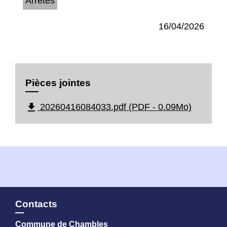
Arrêtés
16/04/2026
Pièces jointes
file_download
20260416084033.pdf (PDF - 0.09Mo)
Contacts
Commune de Chambles