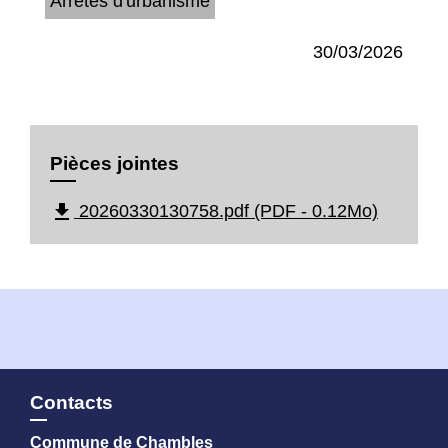
Arrêtés d'urbanisme
30/03/2026
Pièces jointes
file_download
20260330130758.pdf (PDF - 0.12Mo)
Contacts
Commune de Chambles