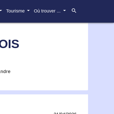
search
Tourisme
Où trouver ...
OIS
andre