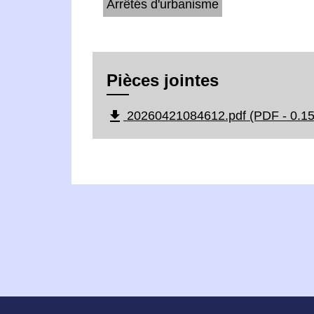
Arrêtés d'urbanisme
Pièces jointes
file_download
20260421084612.pdf (PDF - 0.1