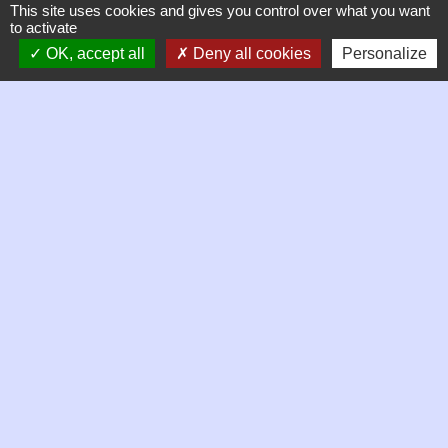
This site uses cookies and gives you control over what you want
Mardi 9h à 12h
to activate
Jeudi 9h à 13h
OK, accept all
Deny all cookies
Personalize
Vendredi 9h à 13h puis 14h à 17h
Samedi matin de 9h à 12h, permanence des élus
Liens
Mentions légales
Plan du site
Partenaires
Loire Forez Agglomération
Site créé en partenariat avec Réseau des Communes