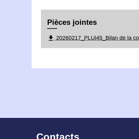
Pièces jointes
file_download
20260217_PLUi45_Bilan de la con
Contacts