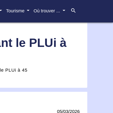
search
Tourisme
Où trouver ...
nt le PLUi à
 le PLUi à 45
05/03/2026