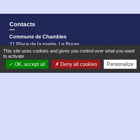
Contacts
Commune de Chambles
21 Place de la mairie, Le Bourg
This site uses cookies and gives you control over what you want
42170 Chambles - FRANCE
to activate
+33 4 77 52 38 90
OK, accept all
Deny all cookies
Personalize
Contact par formulaire
Horaires d'ouverture de la mairie
Mardi 9h à 12h
Jeudi 9h à 13h
Vendredi 9h à 13h puis 14h à 17h
Samedi matin de 9h à 12h, permanence des élus