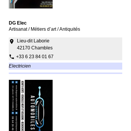
DG Elec
Artisanat / Métiers d’art / Antiquités
Lieu-dit Laborie
location_on
42170 Chambles
phone
+33 6 23 84 01 67
Electricien