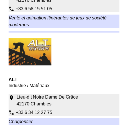
42170 Chambles
phone
+33 6 58 15 51 05
Vente et animation itinérantes de jeux de société
modernes
ALT
Industrie / Matériaux
Lieu-dit Notre Dame De Grâce
location_on
42170 Chambles
phone
+33 6 34 12 27 75
Charpentier