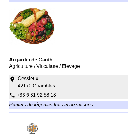
Au jardin de Gauth
Agriculture / Viticulture / Elevage
Cessieux
location_on
42170 Chambles
phone
+33 6 31 92 58 18
Paniers de légumes frais et de saisons