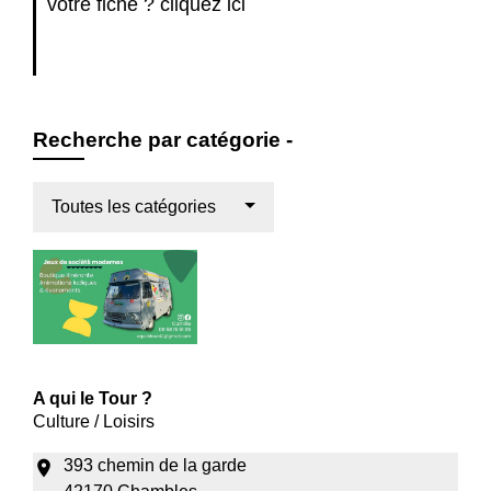
votre fiche ?
cliquez ici
Recherche par catégorie -
Toutes les catégories
A qui le Tour ?
Culture / Loisirs
393 chemin de la garde
location_on