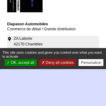
Diapason Automobiles
Commerce de détail / Grande distribution
ZA Laborie
location_on
42170 Chambles
phone
+33 6 64 26 46 09
This site uses cookies and gives you control over what you want
to activate
Automobiles
OK, accept all
Deny all cookies
Personalize
1
-2
-3
-4