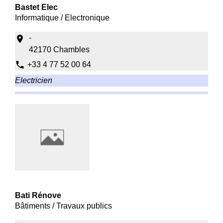
Bastet Elec
Informatique / Electronique
-
location_on
42170 Chambles
phone
+33 4 77 52 00 64
Electricien
Bati Rénove
Bâtiments / Travaux publics