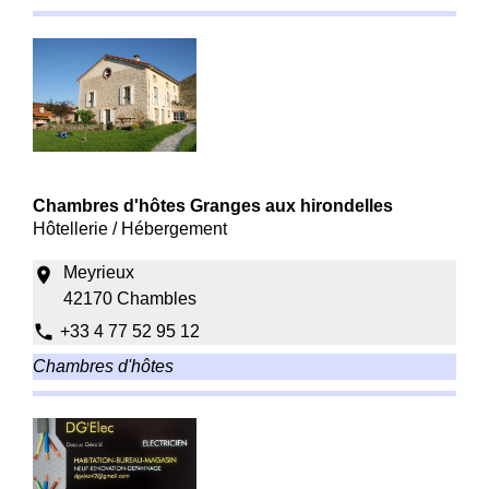
Chambres d'hôtes Granges aux hirondelles
Hôtellerie / Hébergement
Meyrieux
location_on
42170 Chambles
phone
+33 4 77 52 95 12
Chambres d'hôtes