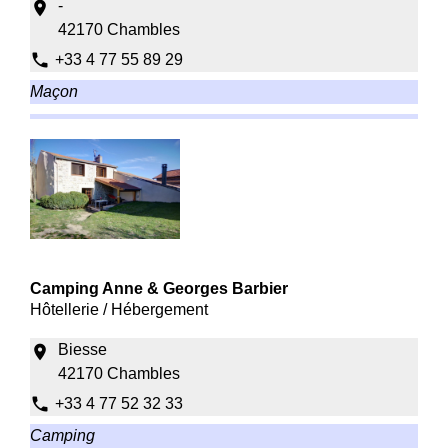
-
location_on
42170 Chambles
phone
+33 4 77 55 89 29
Maçon
Camping Anne & Georges Barbier
Hôtellerie / Hébergement
Biesse
location_on
42170 Chambles
phone
+33 4 77 52 32 33
Camping