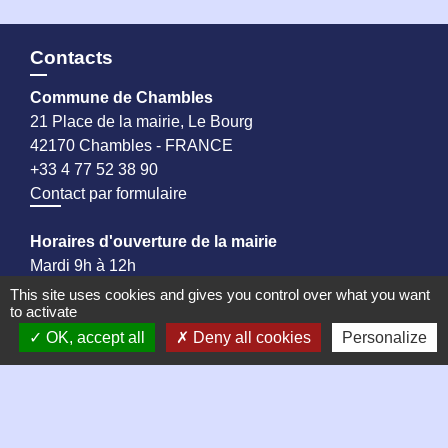
Contacts
Commune de Chambles
21 Place de la mairie, Le Bourg
42170 Chambles - FRANCE
+33 4 77 52 38 90
Contact par formulaire
Horaires d'ouverture de la mairie
Mardi 9h à 12h
Jeudi 9h à 13h
This site uses cookies and gives you control over what you want
to activate
Vendredi 9h à 13h puis 14h à 17h
OK, accept all
Deny all cookies
Personalize
Samedi matin de 9h à 12h, permanence des élus
Liens