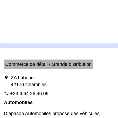
Commerce de détail / Grande distribution
location_on
ZA Laborie
42170 Chambles
+33 6 64 26 46 09
phone
Automobiles
Diapason Automobiles propose des véhicules