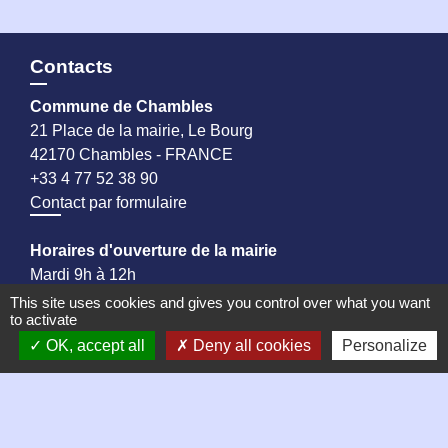
Contacts
Commune de Chambles
21 Place de la mairie, Le Bourg
42170 Chambles - FRANCE
+33 4 77 52 38 90
Contact par formulaire
Horaires d'ouverture de la mairie
Mardi 9h à 12h
Jeudi 9h à 13h
This site uses cookies and gives you control over what you want
to activate
Vendredi 9h à 13h puis 14h à 17h
OK, accept all
Deny all cookies
Personalize
Samedi matin de 9h à 12h, permanence des élus
Liens