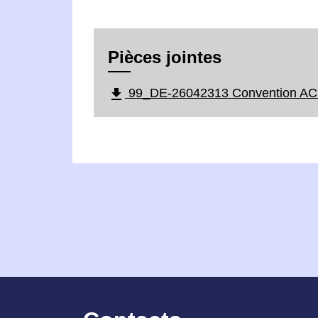
Pièces jointes
file_download
99_DE-26042313 Convention ACM 