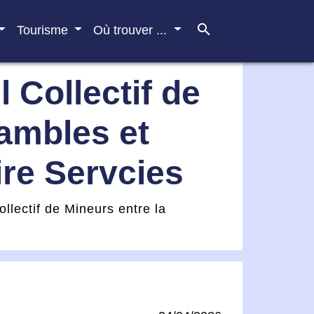
search
Tourisme
Où trouver ...
 Collectif de
ambles et
ire Servcies
llectif de Mineurs entre la