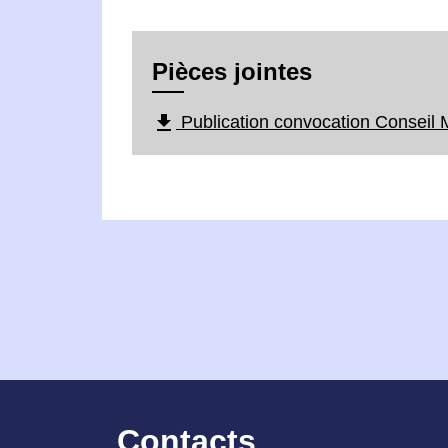
Pièces jointes
file_download
Publication convocation Conseil 
Contacts