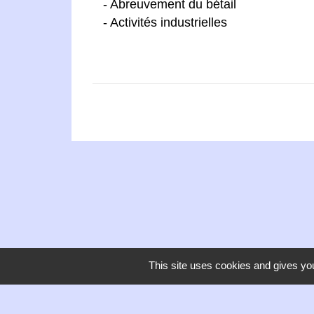
- Abreuvement du bétail
- Activités industrielles
This site uses cookies and gives you
Contacts