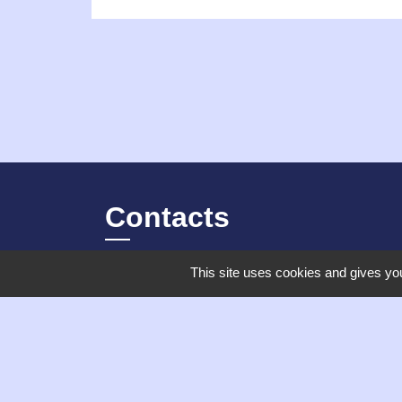
Contacts
This site uses cookies and gives you
Commune de Chambles
21 Place de la mairie, Le Bourg
42170 Chambles - FRANCE
+33 4 77 52 38 90
Contact par formulaire