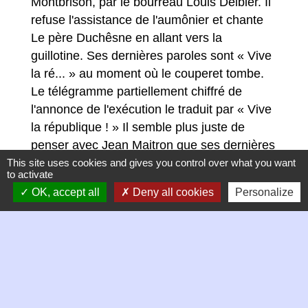
Montbrison, par le bourreau Louis Deibler. Il
refuse l'assistance de l'aumônier et chante
Le père Duchêsne en allant vers la
guillotine. Ses dernières paroles sont « Vive
la ré... » au moment où le couperet tombe.
Le télégramme partiellement chiffré de
l'annonce de l'exécution le traduit par « Vive
la république ! » Il semble plus juste de
penser avec Jean Maitron que ses dernières
paroles furent « Vive la révolution ! » ou «
This site uses cookies and gives you control over what you want
to activate
Vive la révolution sociale ! » comme le firent
OK, accept all
Deny all cookies
Personalize
de nombreux anarchistes avant et après lui.