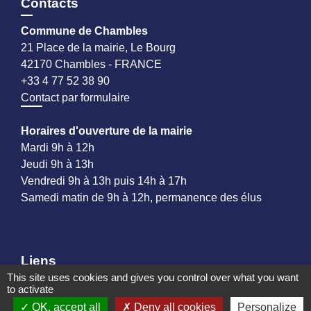
Contacts
Commune de Chambles
21 Place de la mairie, Le Bourg
42170 Chambles - FRANCE
+33 4 77 52 38 90
Contact par formulaire
Horaires d'ouverture de la mairie
Mardi 9h à 12h
Jeudi 9h à 13h
Vendredi 9h à 13h puis 14h à 17h
Samedi matin de 9h à 12h, permanence des élus
Liens
This site uses cookies and gives you control over what you want
Mentions légales
to activate
Plan du site
OK, accept all
Deny all cookies
Personalize