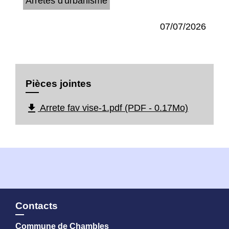
Arrêtés d'urbanisme
07/07/2026
Pièces jointes
file_download
Arrete fav vise-1.pdf (PDF - 0.17Mo)
Contacts
Commune de Chambles