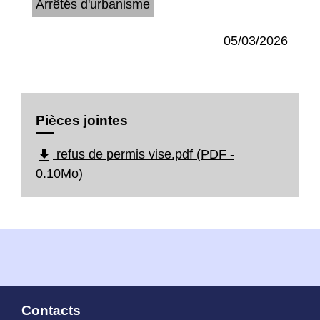
Arrêtés d'urbanisme
05/03/2026
Pièces jointes
file_download
refus de permis vise.pdf (PDF -
0.10Mo)
Contacts