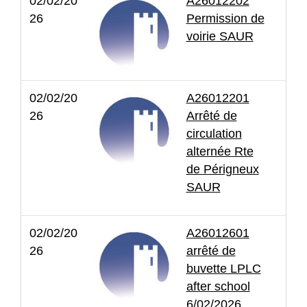
02/02/20
A26012202
26
Permission de
voirie SAUR
02/02/20
A26012201
26
Arrêté de
circulation
alternée Rte
de Périgneux
SAUR
02/02/20
A26012601
26
arrêté de
buvette LPLC
after school
6/02/2026