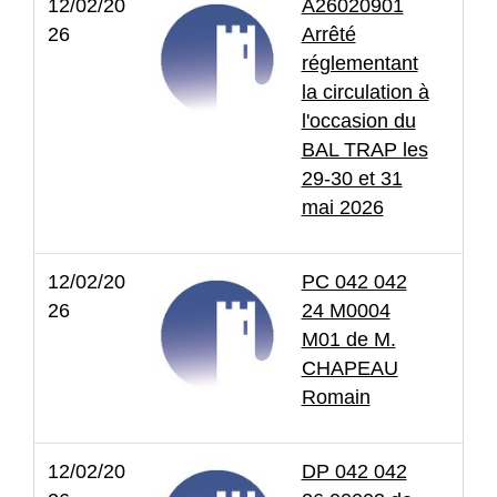
12/02/20
A26020901
26
Arrêté
réglementant
la circulation à
l'occasion du
BAL TRAP les
29-30 et 31
mai 2026
12/02/20
PC 042 042
26
24 M0004
M01 de M.
CHAPEAU
Romain
12/02/20
DP 042 042