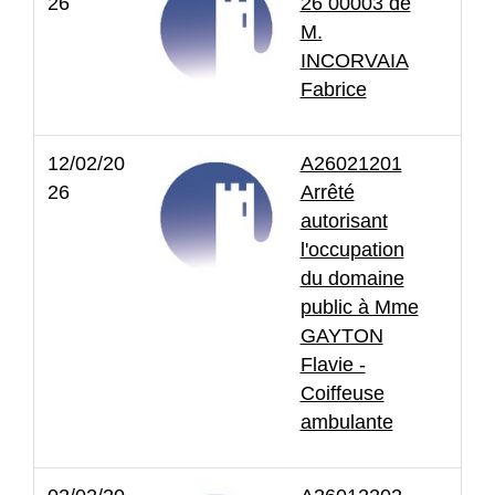
26
26 00003 de
M.
INCORVAIA
Fabrice
12/02/20
A26021201
26
Arrêté
autorisant
l'occupation
du domaine
public à Mme
GAYTON
Flavie -
Coiffeuse
ambulante