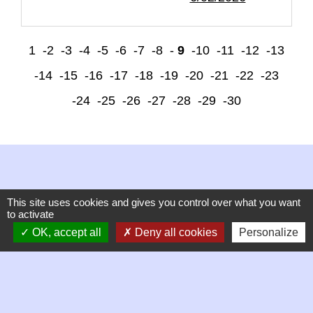
1
-2
-3
-4
-5
-6
-7
-8
-
9
-10
-11
-12
-13
-14
-15
-16
-17
-18
-19
-20
-21
-22
-23
-24
-25
-26
-27
-28
-29
-30
This site uses cookies and gives you control over what you want
to activate
Contacts
OK, accept all
Deny all cookies
Personalize
Commune de Chambles
21 Place de la mairie, Le Bourg
42170 Chambles - FRANCE
+33 4 77 52 38 90