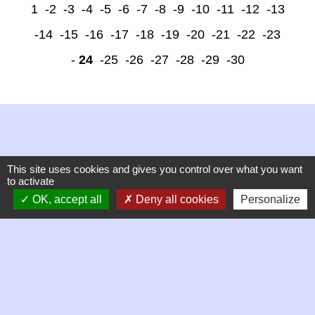
1
-2
-3
-4
-5
-6
-7
-8
-9
-10
-11
-12
-13
-14
-15
-16
-17
-18
-19
-20
-21
-22
-23
-
24
-25
-26
-27
-28
-29
-30
This site uses cookies and gives you control over what you want
to activate
Contacts
OK, accept all
Deny all cookies
Personalize
Commune de Chambles
21 Place de la mairie, Le Bourg
42170 Chambles - FRANCE
+33 4 77 52 38 90
Contact par formulaire
Horaires d'ouverture de la mairie