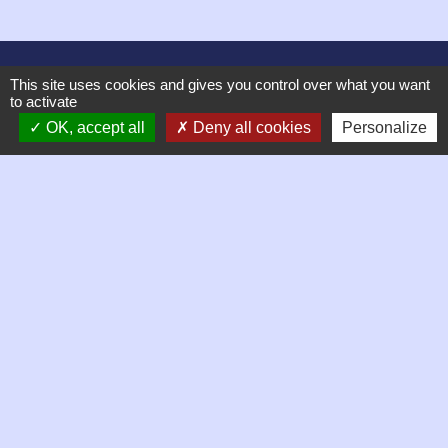
Contacts
This site uses cookies and gives you control over what you want
to activate
Commune de Chambles
OK, accept all
Deny all cookies
Personalize
21 Place de la mairie, Le Bourg
42170 Chambles - FRANCE
+33 4 77 52 38 90
Contact par formulaire
Horaires d'ouverture de la mairie
Mardi 9h à 12h
Jeudi 9h à 13h
Vendredi 9h à 13h puis 14h à 17h
Samedi matin de 9h à 12h, permanence des élus
Liens