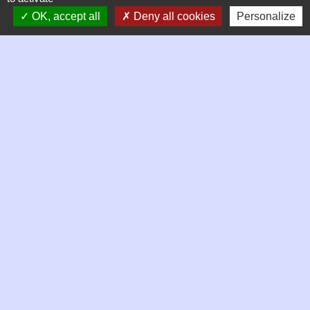
21 Place de la mairie, Le Bourg
OK, accept all
Deny all cookies
Personalize
42170 Chambles - FRANCE
+33 4 77 52 38 90
Contact par formulaire
Horaires d'ouverture de la mairie
Mardi 9h à 12h
Jeudi 9h à 13h
Vendredi 9h à 13h puis 14h à 17h
Samedi matin de 9h à 12h, permanence des élus
Liens
Mentions légales
Plan du site