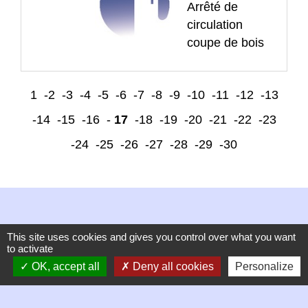
Arrêté de
circulation
coupe de bois
1
-2
-3
-4
-5
-6
-7
-8
-9
-10
-11
-12
-13
-14
-15
-16
-
17
-18
-19
-20
-21
-22
-23
-24
-25
-26
-27
-28
-29
-30
This site uses cookies and gives you control over what you want
to activate
Contacts
OK, accept all
Deny all cookies
Personalize
Commune de Chambles