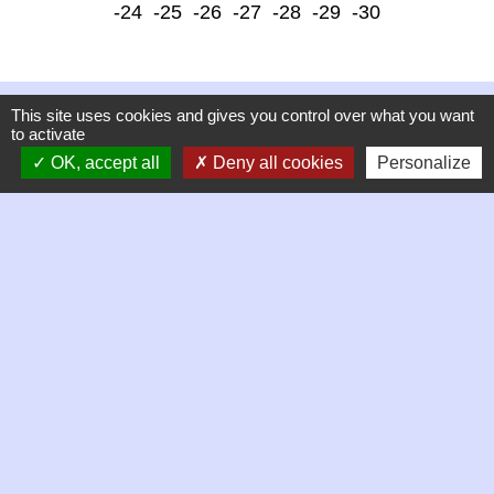
-24
-25
-26
-27
-28
-29
-30
This site uses cookies and gives you control over what you want
to activate
OK, accept all
Deny all cookies
Personalize
Contacts
Commune de Chambles
21 Place de la mairie, Le Bourg
42170 Chambles - FRANCE
+33 4 77 52 38 90
Contact par formulaire
Horaires d'ouverture de la mairie
Mardi 9h à 12h
Jeudi 9h à 13h
Vendredi 9h à 13h puis 14h à 17h