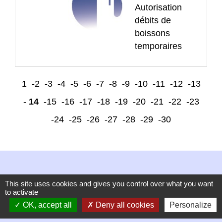
Autorisation
débits de
boissons
temporaires
1
-2
-3
-4
-5
-6
-7
-8
-9
-10
-11
-12
-13
-
14
-15
-16
-17
-18
-19
-20
-21
-22
-23
-24
-25
-26
-27
-28
-29
-30
This site uses cookies and gives you control over what you want
to activate
OK, accept all
Deny all cookies
Personalize
Contacts