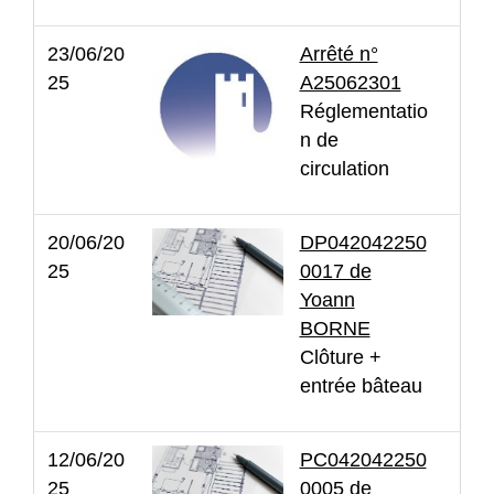
23/06/20
Arrêté n°
25
A25062301
Réglementatio
n de
circulation
20/06/20
DP042042250
25
0017 de
Yoann
BORNE
Clôture +
entrée bâteau
12/06/20
PC042042250
25
0005 de