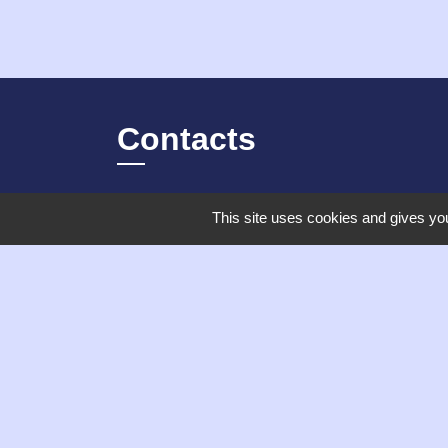
Contacts
Commune de Chambles
This site uses cookies and gives you
21 Place de la mairie, Le Bourg
42170 Chambles - FRANCE
+33 4 77 52 38 90
Contact par formulaire
Horaires d'ouverture de la mairie
Mardi 9h à 12h
Jeudi 9h à 13h
Vendredi 9h à 13h puis 14h à 17h